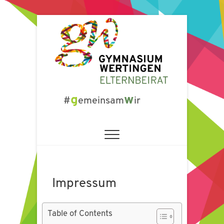
Zum
Inhalt
springen
Elternbeirat am
g
w
#
emeinsam
ir
GW
Impressum
Table of Contents